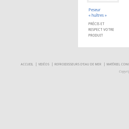
Peseur
« huîtres »
PRÉCIS ET
RESPECT VOTRE
PRODUIT
ACCUEIL
VIDÉOS
REFROIDISSEURS D’EAU DE MER
MATÉRIEL CON
Copyri