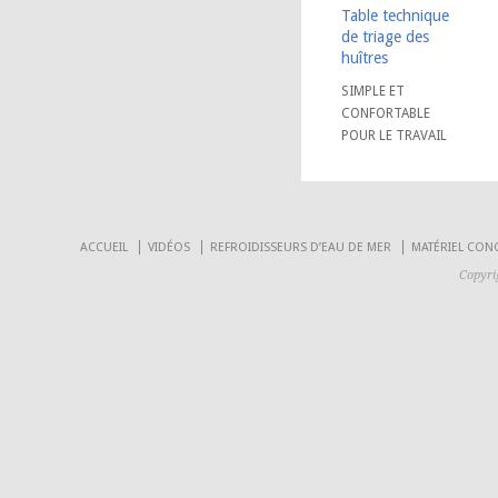
Table technique
de triage des
huîtres
SIMPLE ET
CONFORTABLE
POUR LE TRAVAIL
ACCUEIL
VIDÉOS
REFROIDISSEURS D’EAU DE MER
MATÉRIEL CON
Copyri