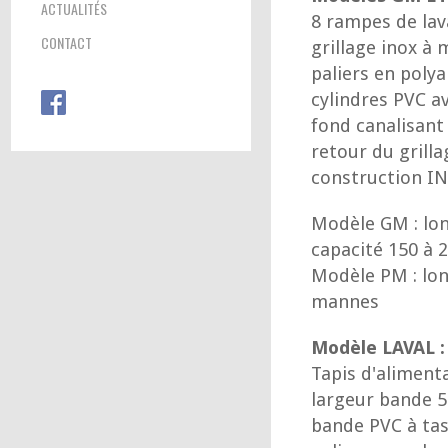
ACTUALITÉS
8 rampes de la
CONTACT
grillage inox à 
paliers en poly
cylindres PVC a
fond canalisant 
retour du grilla
construction I
Modèle GM : lo
capacité 150 à 
Modèle PM : lo
mannes
Modèle LAVAL :
Tapis d'alimenta
largeur bande
bande PVC à ta