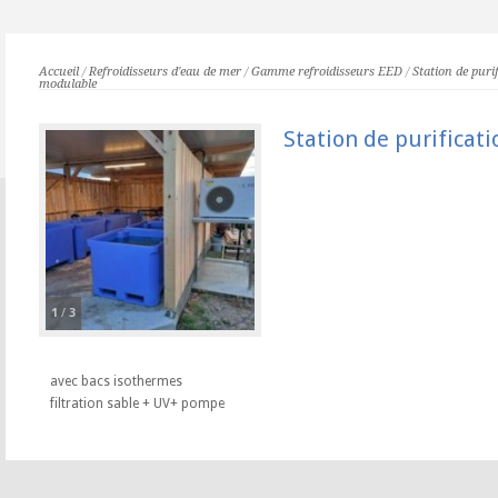
Accueil
/
Refroidisseurs d'eau de mer
/
Gamme refroidisseurs EED
/
Station de puri
modulable
Station de purificat
1
/
3
avec bacs isothermes
filtration sable + UV+ pompe