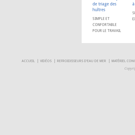
de triage des
à
huîtres
S
SIMPLE ET
E
CONFORTABLE
POUR LE TRAVAIL
ACCUEIL
VIDÉOS
REFROIDISSEURS D’EAU DE MER
MATÉRIEL CON
Copyri